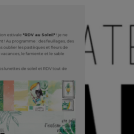
tion estivale
"RDV au Soleil"
! je ne
t ! Au programme : des feuillages, des
ns oublier les pastèques et fleurs de
 vacances, le farniente et le sable
vos lunettes de soleil et RDV tout de