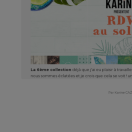
La 6ème collection
déjà que j'ai eu plaisir à travail
nous sommes éclatées et je crois que cela se voit ! un 
que l'autre et que nous n'allons pas tarder à scrapper !
la maman de Gwen, qui est aussi douée que sa fille e
Par Karine CA
collection :)
Alors maintenant place aux visuels ! Tout d'abord les 