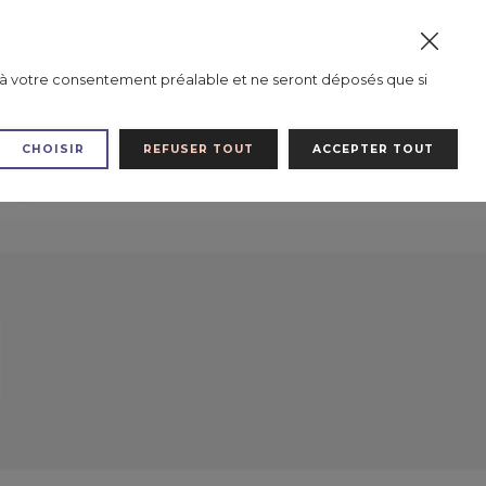
Inscription Revendeurs / Asso / Animatrices
0
mis à votre consentement préalable et ne seront déposés que si
Mes favoris
Mon compte
Mon panier
CHOISIR
REFUSER TOUT
ACCEPTER TOUT
CARTE CADEAU
LES SALONS
BLOG