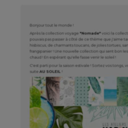
Bonjour tout le monde !
Après la collection voyage
"Nomade"
voici la collec
pouvais pas passer à côté de ce thème que j'aime tan
hisbiscus, de charmants toucans, de jolies tortues, sa
frangipanier ! Une nouvelle collection qui sent bon les
chaud ! En espérant qu'elle fasse venir le soleil !
C'est parti pour la saison estivale ! Sortez vos tongs, 
suite
AU SOLEIL
!