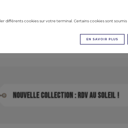
aux envois en point retrait en France Métropolitaine)
ller différents cookies sur votre terminal. Certains cookies sont sou
EN SAVOIR PLUS
S
EXCLUS
LES KITS
LES TUTORIELS
PROMOS
NOUVELLE COLLECTION : RDV AU SOLEIL !