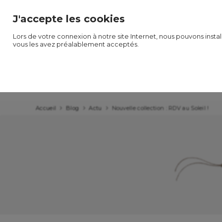
Frais de
livraison offerts
à partir de 79€ (offre réservée 
J'accepte les cookies
Lors de votre connexion à notre site Internet, nous pouvons insta
vous les avez préalablement acceptés.
NOUVEAUTES
LES COLLECTIONS
LES PRODUIT
Accueil
Blog
Actu
Nouvelle collection : RDV au Soleil !