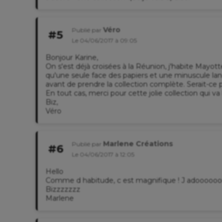
Véro
Publié par
#5
Le 04/06/2017 à 09:05
Bonjour Karine,
On s'est déjà croisées à la Réunion, j'habite Mayot
qu'une seule face des papiers et une minuscule lang
avant de prendre la collection complète. Serait-ce p
En tout cas, merci pour cette jolie collection qui va
Biz,
Véro
Marlene Créations
Publié par
#6
Le 04/06/2017 à 12:05
Hello
Comme d habitude, c est magnifique ! J adoooooo
Bizzzzzzz
Marlene