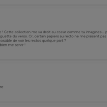
te ! Cette collection me va droit au coeur comme tu imagines ... 
uette du verso. Or, certain papiers au recto ne me plaisent pas t
ossible de voir les rectos quelque part ?
 bien me servir !
re