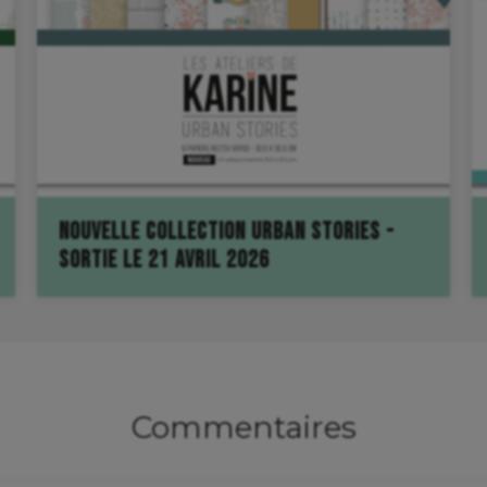
uper, des papiers aux motifs riches et
ellement j'ai commencé à scrapper
!
NOUVELLE COLLECTION URBAN STORIES -
SORTIE LE 21 AVRIL 2026
Commentaires