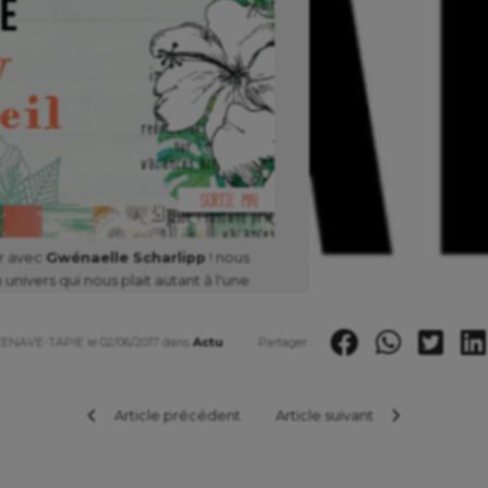
ler avec
Gwénaelle Scharlipp
! nous
univers qui nous plait autant à l'une
 Un petit clin d'oeil et un grand Merci 0
t qui nous a aidé également sur cette
ZENAVE-TAPIE le 02/06/2017 dans
Actu
Partager :
imprimés !
Article précédent
Article suivant