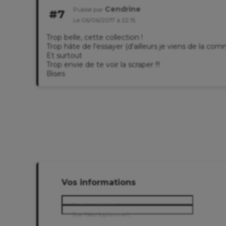
Cendrine
Publié par
#7
Le 06/06/2017 à 22:15
Trop belle, cette collection !
Trop hâte de l'essayer (d'ailleurs je viens de la com
Et surtout
Trop envie de te voir la scraper !!!
Bises
Vos informations
Nom ou pseudo :
Site Web (optionnel) :