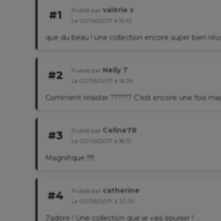
valérie s
Publié par
#1
Le 02/06/2017 à 16:10
que du beau ! une collection encore super bien réuss
Nelly T
Publié par
#2
Le 02/06/2017 à 16:36
Comment résister ?????? C'est encore une fois mag
Celine78
Publié par
#3
Le 02/06/2017 à 18:51
Magnifique !!!!!
catherine
Publié par
#4
Le 02/06/2017 à 20:10
J'adore ! Une collection que je vais épuiser !