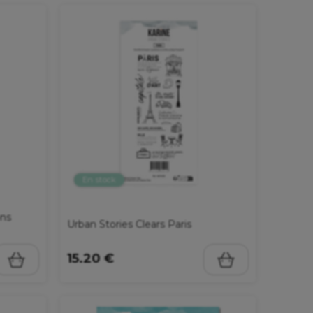
En stock
ons
Urban Stories Clears Paris
15.20 €