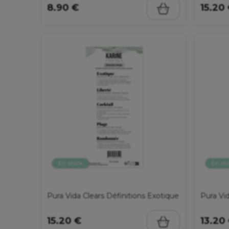
8.90 €
15.20
En stock
En st
Pura Vida Clears Définitions Exotique
Pura Vid
15.20 €
13.20