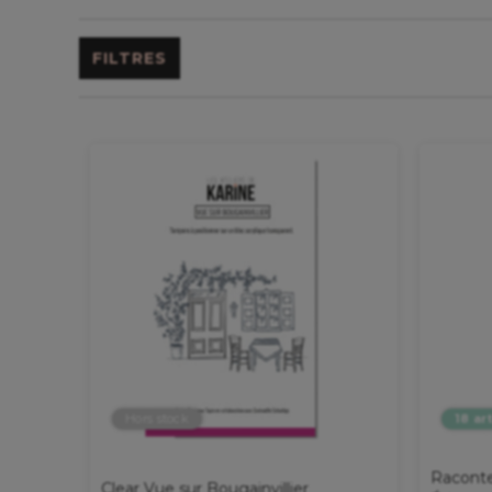
FILTRES
Hors stock
18 ar
Raconte
Clear Vue sur Bougainvillier