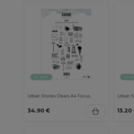
En stock
En st
Urban Stories Clears A4 Focus
Urban St
34.90 €
13.20