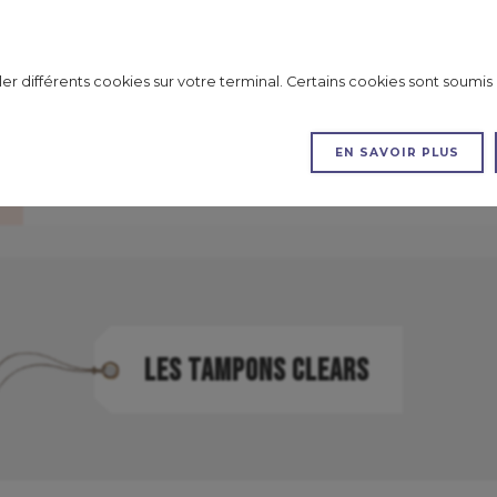
aux envois en point retrait en France Métropolitaine)
ller différents cookies sur votre terminal. Certains cookies sont sou
EN SAVOIR PLUS
S
EXCLUS
LES KITS
LES TUTORIELS
PROMOS
LES TAMPONS CLEARS