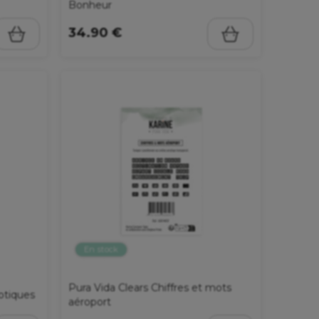
Bonheur
34.90 €
En stock
Pura Vida Clears Chiffres et mots
otiques
aéroport