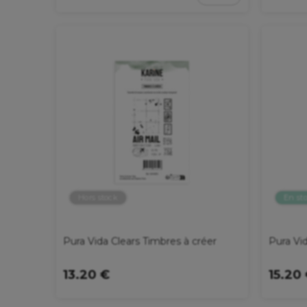
Hors stock
En st
Pura Vida Clears Timbres à créer
Pura Vid
13.20 €
15.20