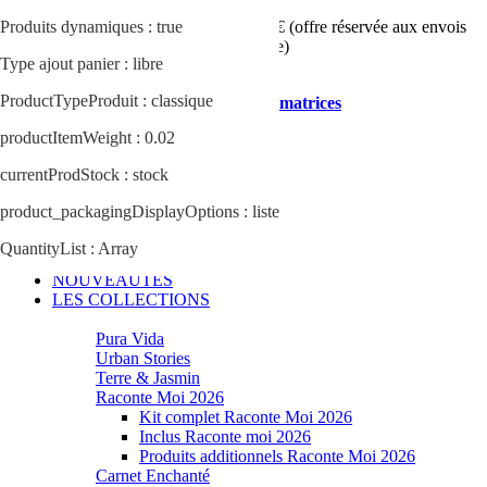
Produits dynamiques : true
Frais de
livraison offerts
à partir de 79€ (offre réservée aux envois
en point retrait en France Métropolitaine)
Type ajout panier : libre
ProductTypeProduit : classique
Inscription Revendeurs / Asso / Animatrices
productItemWeight : 0.02
Recherche
currentProdStock : stock
Mes favoris
Mon compte
product_packagingDisplayOptions : liste
0
Mon panier
QuantityList : Array
NOUVEAUTES
LES COLLECTIONS
Pura Vida
Urban Stories
Terre & Jasmin
Raconte Moi 2026
Kit complet Raconte Moi 2026
Inclus Raconte moi 2026
Produits additionnels Raconte Moi 2026
Carnet Enchanté