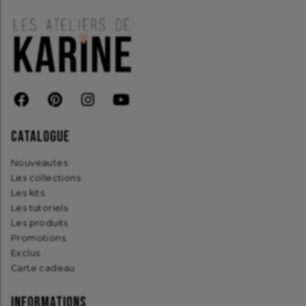
CATALOGUE
nouveautes
les collections
les kits
les tutoriels
les produits
promotions
exclus
carte cadeau
INFORMATIONS