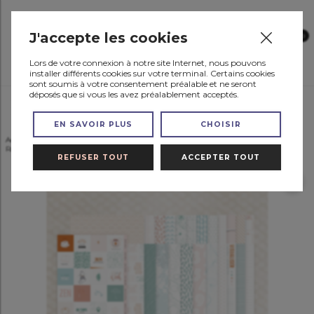
J'accepte les cookies
0
Lors de votre connexion à notre site Internet, nous pouvons
installer différents cookies sur votre terminal. Certains cookies
sont soumis à votre consentement préalable et ne seront
déposés que si vous les avez préalablement acceptés.
Menu
EN SAVOIR PLUS
CHOISIR
Accueil
LES COLLECTIONS
Raconte Moi 2024
Inclus raconte moi 2024
Raconte Moi 2024 24 papiers A4
REFUSER TOUT
ACCEPTER TOUT