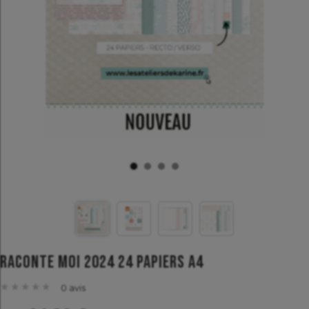
Raconte Moi 2024 24 papiers A4
★
★
★
★
★
★
★
★
★
★
0 avis