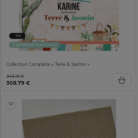
- 10%
5 article(s)
disponible(s)
Collection Complète « Terre & Jasmin »
343.10 €
308.79 €