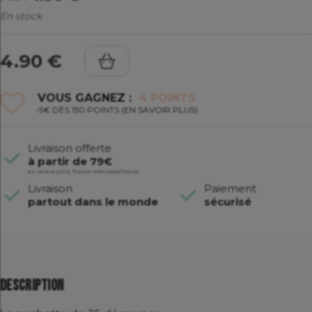
En stock
4.90 €
VOUS GAGNEZ :
4
POINTS
-5€ DÈS 150 POINTS (
EN SAVOIR PLUS
)
Livraison offerte
à partir de 79€
en relais colis, france métropolitaine
Livraison
Paiement
partout dans le monde
sécurisé
Description