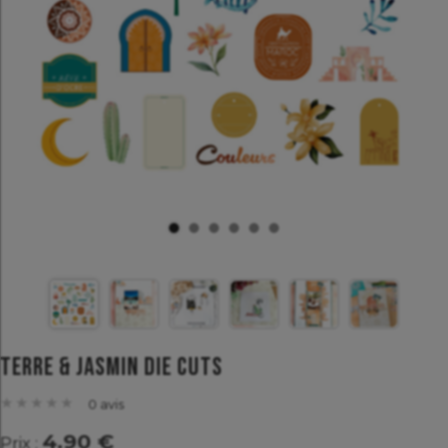
Terre & Jasmin Die cuts
★
★
★
★
★
★
★
★
★
★
0 avis
4.90 €
Prix :