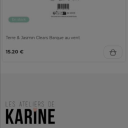
En stock
Terre & Jasmin Clears Barque au vent
15.20 €