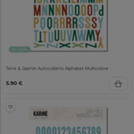
En stock
Terre & Jasmin Autocollants Alphabet Multicolore
5.90 €