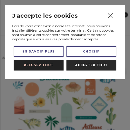
J'accepte les cookies
0
Lors de votre connexion à notre site Internet, nous pouvons
installer différents cookies sur votre terminal. Certains cookies
sont soumis à votre consentement préalable et ne seront
déposés que si vous les avez préalablement acceptés.
Menu
EN SAVOIR PLUS
CHOISIR
Accueil
LES COLLECTIONS
Terre & Jasmin
Terre & Jasmin Die cuts
REFUSER TOUT
ACCEPTER TOUT