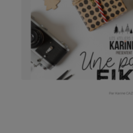
Par Karine CA
Nous vous proposons de la découvir dès maintenant 
collection "Une Pause Fika"