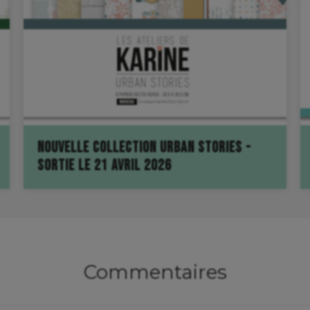
NOUVELLE COLLECTION URBAN STORIES -
SORTIE LE 21 AVRIL 2026
partage et se gagne !
t faire pour gagner la collection ??
e la marque Les Ateliers de Karine
book-instagram ou votre blog)
Commentaires
avec le lien du partage
s très fort