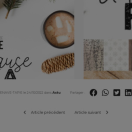
ZENAVE-TAPIE le 24/10/2022 dans
Actu
Partager :
Article précédent
Article suivant
en vidéo :
Vidéo présentation