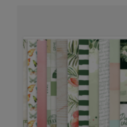
La DT se prépare en coulisses pour vous proposer de 
Je vous donne RDV le
03 Novembre à 20h00
pour 
Facebook Les Ateliers de Karine !