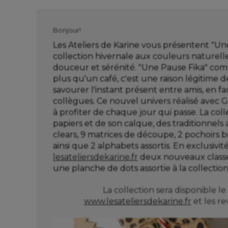
Bonjour!
Les Ateliers de Karine vous présentent "Un
collection hivernale aux couleurs naturell
douceur et sérénité. "Une Pause Fika" com
plus qu'un café, c'est une raison légitime 
savourer l'instant présent entre amis, en f
collègues. Ce nouvel univers réalisé avec 
à profiter de chaque jour qui passe. La co
papiers et de son calque, des traditionnels 
clears, 9 matrices de découpe, 2 pochoirs b
ainsi que 2 alphabets assortis. En exclusivi
lesateliersdekarine.fr
deux nouveaux classeu
une planche de dots assortie à la collection
La collection sera disponible
www.lesateliersdekarine.fr
et les r