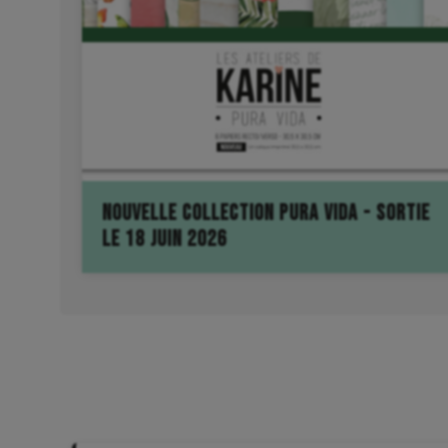
NOUVELLE COLLECTION PURA VIDA - SORTIE
LE 18 JUIN 2026
En attendant,
UNE PAUSE FIKA
se 
Tirage au sort le 03.11.22 sur le blog
! Commen
1-Je m'abonne à la page Instagram et Facebook d
2- Je partage sur les réseaux ce post (face
3-Je viens poster ICI un commentaire 
4-Je croise les doigts trè