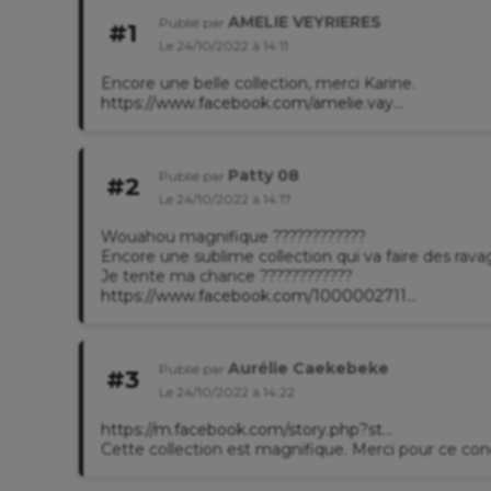
5-RDV sur le blog le
03.11
.22
po
AMELIE VEYRIERES
Publié par
#1
Le 24/10/2022 à 14:11
Bonne chance à t
Encore une belle collection, merci Karine.
https://www.facebook.com/amelie.vay...
Karine & Laure
Patty 08
Publié par
#2
Le 24/10/2022 à 14:17
Wouahou magnifique ????????????
Encore une sublime collection qui va faire des rava
Je tente ma chance ????????????
https://www.facebook.com/1000002711...
Aurélie Caekebeke
Publié par
#3
Le 24/10/2022 à 14:22
https://m.facebook.com/story.php?st...
Cette collection est magnifique. Merci pour ce con