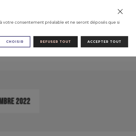
Inscription Revendeurs / Asso / Animatrices
0
mis à votre consentement préalable et ne seront déposés que si
Mes favoris
Mon compte
Mon panier
CHOISIR
REFUSER TOUT
ACCEPTER TOUT
CARTE CADEAU
LES SALONS
BLOG
EMBRE 2022