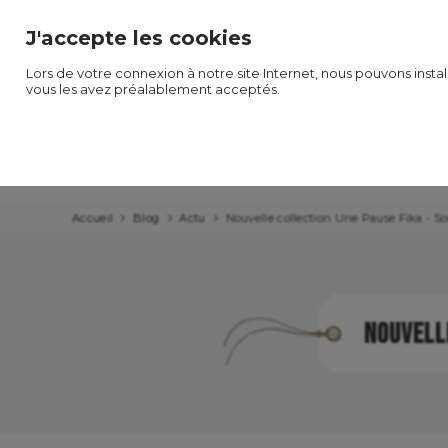
Frais de
livraison offerts
à partir de 79€ (offre réservée 
J'accepte les cookies
Lors de votre connexion à notre site Internet, nous pouvons insta
vous les avez préalablement acceptés.
NOUVEAUTES
LES COLLECTIONS
LES PRODUIT
Accueil
Blog
Actu
Nouvelle collection Une Pause Fika - 
NOUVELLE