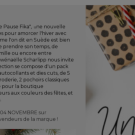
e Pause Fika",
ne nouvelle
u
es pour amorcer l'hiver avec
me l'on dit en Suède est bien
de prendre son temps, de
amille ou encore entre
Gwénaëlle Scharlipp nous invite
llection se compose d'un pack
autocollants et dies cuts, de 5
roderie, 2 pochoirs classiques
té pour la boutique
rs aux couleurs des fêtes, et
.
 le 04 NOVEMBRE sur
evendeurs de la marque !