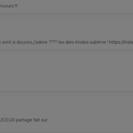
cours !!!
sont si douces, j'adore ???? les dies étoiles sublime !
https://ins
UR partage fait sur