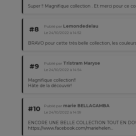
Super !! Magnifique collection . Et merci pour ce con
Lemondedelau
Publié par
#8
Le 24/10/2022 à 14:52
BRAVO pour cette très belle collection, les couleurs 
Tristram Maryse
Publié par
#9
Le 24/10/2022 à 14:54
Magnifique collection!!
Hâte de la découvrir!
marie BELLAGAMBA
Publié par
#10
Le 24/10/2022 à 14:59
ENCORE UNE BELLE COLLECTION TOUT EN DOUCE
https://www.facebook.com/mariehelen...