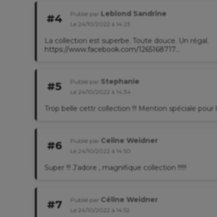
Leblond Sandrine
Publié par
#4
Le 24/10/2022 à 14:23
La collection est superbe. Toute douce. Un régal.
https://www.facebook.com/1265168717...
Stephanie
Publié par
#5
Le 24/10/2022 à 14:34
Trop belle cettr collection !!! Mention spéciale pour
Celine Weidner
Publié par
#6
Le 24/10/2022 à 14:50
Super !!! J’adore , magnifique collection !!!!!!
Céline Weidner
Publié par
#7
Le 24/10/2022 à 14:52