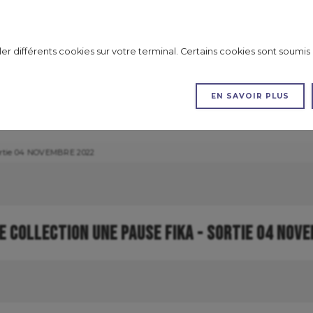
aux envois en point retrait en France Métropolitaine)
ller différents cookies sur votre terminal. Certains cookies sont sou
EN SAVOIR PLUS
S
EXCLUS
LES KITS
LES TUTORIELS
PROMOS
Sortie 04 NOVEMBRE 2022
 COLLECTION UNE PAUSE FIKA - SORTIE 04 NOV